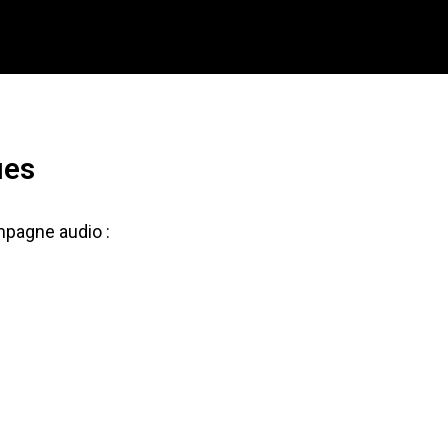
ues
mpagne audio :