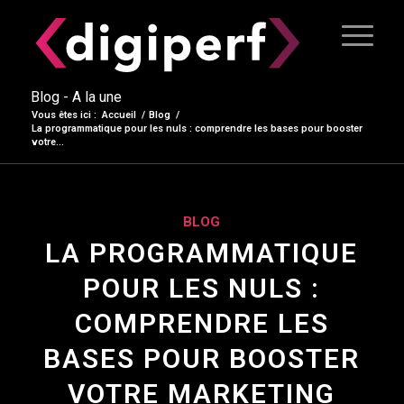
Blog - A la une
Vous êtes ici :
Accueil
/
Blog
/
La programmatique pour les nuls : comprendre les bases pour booster
votre...
BLOG
LA PROGRAMMATIQUE
POUR LES NULS :
COMPRENDRE LES
BASES POUR BOOSTER
VOTRE MARKETING