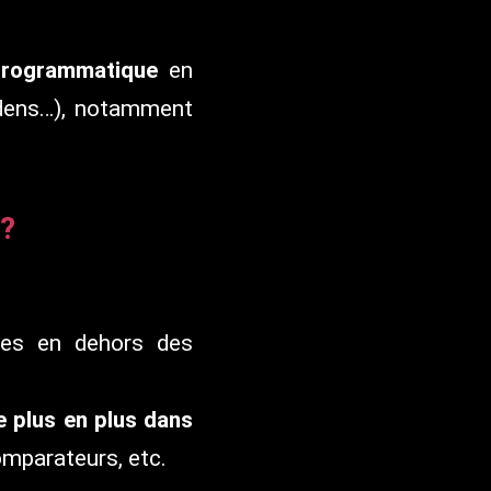
 programmatique
en
ardens…), notamment
 ?
res en dehors des
e plus en plus dans
omparateurs, etc.