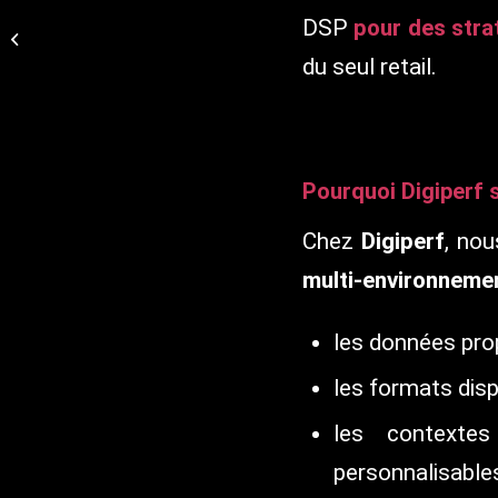
Amazon ads lance
DSP
pour des stra
Brand+ : l’IA au service
du seul retail.
de la publicité vidéo
Pourquoi Digiperf s
Chez
Digiperf
, no
multi-environneme
les données prop
les formats dis
les contexte
personnalisable