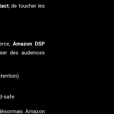
tact
, de toucher les
erce,
Amazon DSP
ser des audiences
ntention)
nd-safe
t désormais Amazon