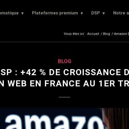
mmatique
Plateformes premium
DSP
Notre 
Vous êtes ici :
Accueil
/
Blog
/
Amazon DS
BLOG
P : +42 % DE CROISSANCE 
N WEB EN FRANCE AU 1ER T