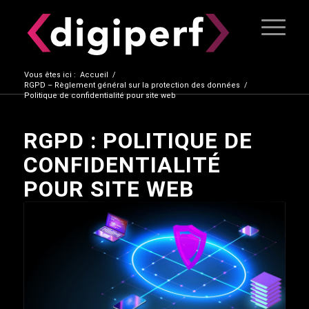
Vous êtes ici :
Accueil
/
RGPD – Règlement général sur la protection des données
/
Politique de confidentialité pour site web
RGPD : POLITIQUE DE
CONFIDENTIALITÉ
POUR SITE WEB