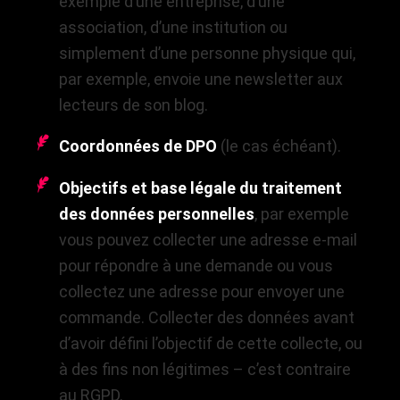
exemple d’une entreprise, d’une
association, d’une institution ou
simplement d’une personne physique qui,
par exemple, envoie une newsletter aux
lecteurs de son blog.
Coordonnées de DPO
(le cas échéant).
Objectifs et base légale du traitement
des données personnelles
, par exemple
vous pouvez collecter une adresse e-mail
pour répondre à une demande ou vous
collectez une adresse pour envoyer une
commande. Collecter des données avant
d’avoir défini l’objectif de cette collecte, ou
à des fins non légitimes – c’est contraire
au RGPD.