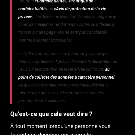
(comme
«Confidentialité», «Politique de
confidentialité»
ou
«Avis de protection de la vie
privée»
). Les textes ou liens dont la mise en page ou le
choix de couleur les rend moins visibles ou difficiles à
trouver sur une page web ne sont pas considérés
comme aisément accessibles.
Le G29 recommande à titre de bonne pratique que,
dans un contexte en ligne, un lien vers la déclaration ou
l’avis sur la protection de la vie privée soit fourni
au
point de collecte des données à caractère personnel
,
ou que ces informations soient consultables sur la
même page que celle où les données à caractère
personnel sont collectées.
Qu’est-ce que cela veut dire ?
À tout moment lorsqu’une personne vous
fournit ses données, par exemple :