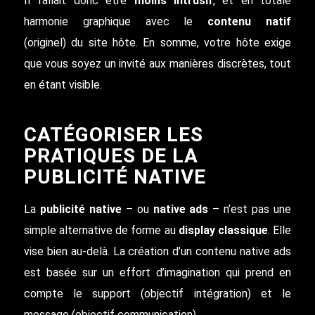
Il fallait donc être
moins intrusif
, et en totale
harmonie graphique avec le
contenu natif
(originel) du site hôte. En somme, votre hôte exige
que vous soyez un invité aux manières discrètes, tout
en étant visible.
CATÉGORISER LES
PRATIQUES DE LA
PUBLICITÉ NATIVE
La
publicité native
– ou
native ads
– n’est pas une
simple alternative de forme au
display classique
. Elle
vise bien au-delà. La création d’un contenu native ads
est basée sur un effort d’imagination qui prend en
compte le support (objectif intégration) et le
message (objectif communication).